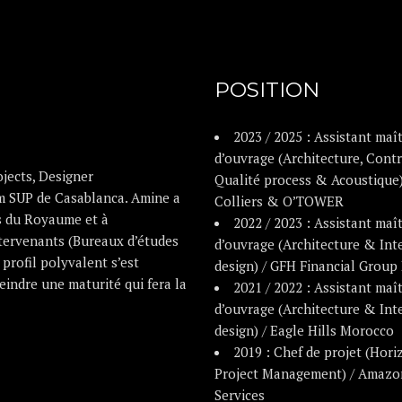
POSITION
2023 / 2025 : Assistant maî
d’ouvrage (Architecture, Cont
jects, Designer
Qualité process & Acoustique)
m SUP de Casablanca. Amine a
Colliers & O’TOWER
es du Royaume et à
2022 / 2023 : Assistant maî
intervenants (Bureaux d’études
d’ouvrage (Architecture & Int
profil polyvalent s’est
design) / GFH Financial Group
eindre une maturité qui fera la
2021 / 2022 : Assistant maî
d’ouvrage (Architecture & Int
design) / Eagle Hills Morocco
2019 : Chef de projet (Hori
Project Management) / Amaz
Services