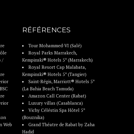
RÉFÉRENCES
tre
Tour Mohammed-VI (Salé)
rôle
Royal Parks Marrakech,
 /
Kempinski® Hotels 5* (Marrakech)
Royal Resort Cap Malabata,
tre
Kempinski® Hotels 5* (Tangier)
erior
Saint-Régis, Marriott® Hotels 5*
 BSC
(La Bahia Beach Tamuda)
tre
Amazon Call Center (Rabat)
erior
Luxury villas (Casablanca)
Vichy Céléstin Spa Hôtel 5*
zon
(Bouznika)
on Web
Grand Théatre de Rabat by Zaha
Hadid