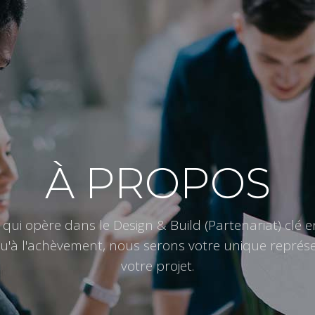
À PROPOS
qui opère dans le Design & Build (Partenariat) clé e
qu'à l'achèvement, nous serons votre unique repré
votre projet.