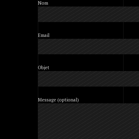
Nom
Email
Objet
Message (optional)